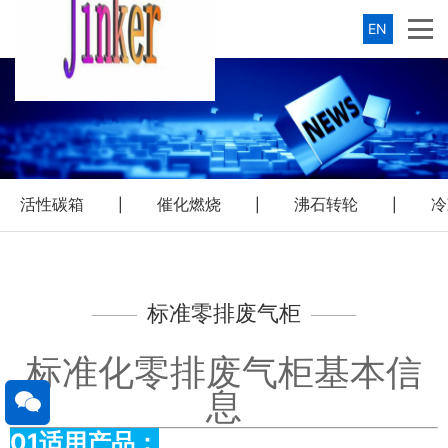
EN
活性碳箱
催化燃烧
沸石转轮
冷
|
|
|
标准零排废气柜
标准化零排废气柜基本信
息
01适用产品：