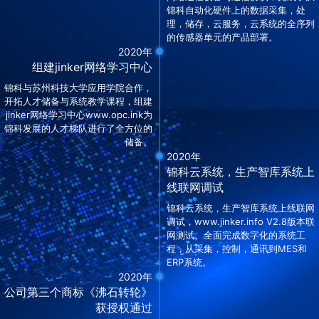
锦科自动化硬件上的数据采集，处
理，储存，云服务，云系统的全序列
的传感器单元的产品部署。
2020年
组建jinker网络学习中心
锦科与苏州科技大学应用学院合作，
开拓人才储备与系统教学课程，组建
jinker网络学习中心www.opc.ink为
锦科发展的人才梯队进行了全方位的
储备。
2020年
锦科云系统，生产智库系统上
线联网调试
锦科云系统，生产智库系统上线联网
调试，www.jinker.info V2.8版本联
网测试。全面完成数字化的系统工
程，从采集，控制，通讯到MES和
ERP系统。
2020年
公司第三个商标《沸石转轮》
获授权通过