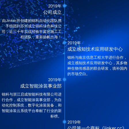
2019年
公司成立
由Jinker所创建的锦科自动化团队携
手组团到苏州成立锦科绿色科技公
司，近三十年实战经验丰富的施工工
程团队，重新扬帆出海！
2019年
成立感知技术应用研发中心
锦科与南京信息工程大学进行合作，
成立感知技术应用研发中心，其多物
种生物传感器的联合研发，填补国内
的市场空白。
2019年
成立智能涂装事业部
锦科与浙江启成智能科技有限公司进
行合作，成立智能涂装事业部，为自
动化控制系统，数字化涂装装备，和
智能涂装云系统平台奉献了行业的新
标榜。
2019年
公司第一个商标《jinker.cc》